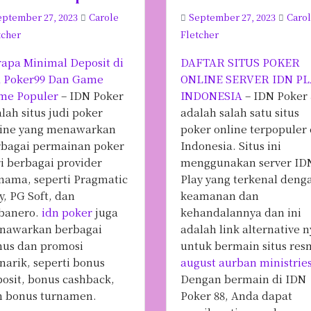
eptember 27, 2023
Carole
September 27, 2023
Caro
tcher
Fletcher
apa Minimal Deposit di
DAFTAR SITUS POKER
d Poker99 Dan Game
ONLINE SERVER IDN P
me Populer
– IDN Poker
INDONESIA
– IDN Poker 
lah situs judi poker
adalah salah satu situs
line yang menawarkan
poker online terpopuler 
rbagai permainan poker
Indonesia. Situs ini
i berbagai provider
menggunakan server ID
nama, seperti Pragmatic
Play yang terkenal deng
y, PG Soft, dan
keamanan dan
banero.
idn poker
juga
kehandalannya dan ini
nawarkan berbagai
adalah link alternative n
nus dan promosi
untuk bermain situs res
arik, seperti bonus
august aurban ministrie
osit, bonus cashback,
Dengan bermain di IDN
n bonus turnamen.
Poker 88, Anda dapat