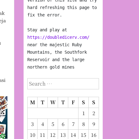
version of this site and try 
hard refreshing this page to 
ak
fix the error.
eja
Stay and play at 
https://doubledicerv.com/
u
near the majestic Ruby 
Mountains, the Southfork 
Reservoir and the large 
northern gold mines
asi
S
e
a
M
T
W
T
F
S
S
r
c
1
2
h
3
4
5
6
7
8
9
f
o
10
11
12
13
14
15
16