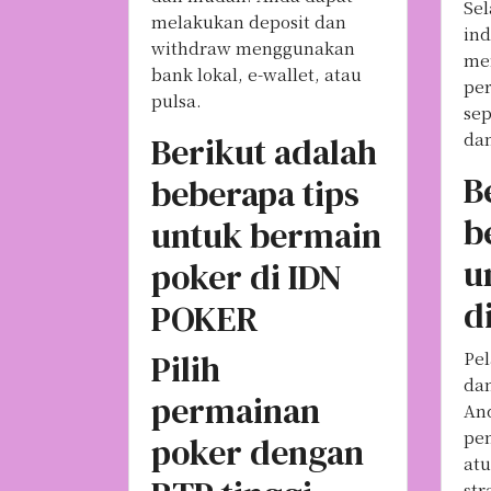
Sel
melakukan deposit dan
ind
withdraw menggunakan
me
bank lokal, e-wallet, atau
per
pulsa.
sep
dan
Berikut adalah
B
beberapa tips
b
untuk bermain
u
poker di IDN
d
POKER
Pilih
Pel
dan
permainan
An
pe
poker dengan
at
str