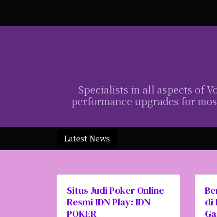
S
k
i
p
t
o
c
o
Specialists in all aspects of
n
performance upgrades for most
t
e
n
Latest News
t
Situs Judi Poker Online
Be
Resmi IDN Play: IDN
di
POKER
Ga