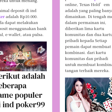
reka untuk menang.
online, Texas Hold’em
imal deposit di ind
adalah yang paling bany
ker
adalah Rp10.000.
dimainkan. Di tengah m
da dapat melakukan
dalam permainan ini,
posit menggunakan bank
diberikan lima kartu
al, e-wallet, atau pulsa.
komunitas dan dua kart
pribadi kepada Setiap
pemain dapat membuat
kombinasi. dari kartu
komunitas dan pribadi
untuk membuat kombin
tangan terbaik mereka.
erikut adalah
eberapa
ame populer
i ind poker99