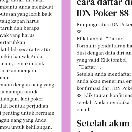
cara daftar d
mbantu Anda membuat
IDN Poker 88
utusan yang lebih baik
tang kapan harus
Kunjungi situs IDN Poke
rtaruh dan berapa
88.
nyak yang harus
Klik tombol “Daftar”.
ertaruhkan.
Formulir pendaftaran h
latihlah secara teratur.
diisi dengan data diri A
makin banyak Anda
yang valid.Klik tombol
main, semakin baik
“Daftar”.
da akan menjadi
Setelah Anda mendaftar
main.
Anda akan menerima em
rmain dengan uang yang
konfirmasi dari IDN Pok
da mampu untuk
88. Klik tautan konfirmas
ilangan. Judi poker
setelah Anda membuka
lah bentuk perjudian,
email.
i penting untuk bermain
ngan uang yang Anda
Setelah akun
mpu untuk kehilangan.