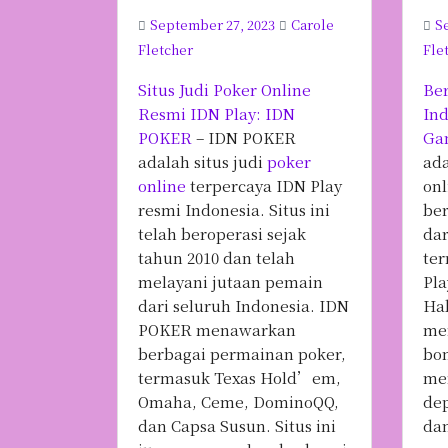
September 27, 2023
Carole
S
Fletcher
Fle
Situs Judi Poker Online
Ber
Resmi IDN Play: IDN
In
POKER
– IDN POKER
Ga
adalah situs judi
poker
ada
online
terpercaya IDN Play
on
resmi Indonesia. Situs ini
be
telah beroperasi sejak
dar
tahun 2010 dan telah
ter
melayani jutaan pemain
Pla
dari seluruh Indonesia. IDN
Ha
POKER menawarkan
me
berbagai permainan poker,
bo
termasuk Texas Hold’em,
men
Omaha, Ceme, DominoQQ,
dep
dan Capsa Susun. Situs ini
da