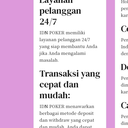
Hol
pelanggan
pe
kar
24/7
C
IDN POKER memiliki
layanan pelanggan 24/7
Per
yang siap membantu Anda
In
jika Anda mengalami
den
masalah.
D
Transaksi yang
Pe
cepat dan
di
kar
mudah:
C
IDN POKER menawarkan
berbagai metode deposit
Pe
dan withdraw yang cepat
dim
dan mudah. Anda dapat