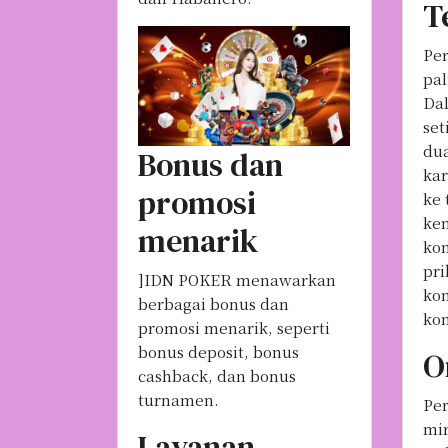
T
Pe
pal
Da
se
dua
Bonus dan
kar
promosi
ke
ke
menarik
kom
pri
]IDN POKER menawarkan
ko
berbagai bonus dan
kom
promosi menarik, seperti
bonus deposit, bonus
O
cashback, dan bonus
turnamen.
Pe
mir
Layanan