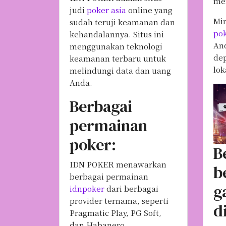
me
judi
poker asia
online yang
Min
sudah teruji keamanan dan
po
kehandalannya. Situs ini
An
menggunakan teknologi
de
keamanan terbaru untuk
lok
melindungi data dan uang
Anda.
Berbagai
permainan
poker:
B
IDN POKER menawarkan
b
berbagai permainan
g
idnpoker
dari berbagai
provider ternama, seperti
d
Pragmatic Play, PG Soft,
dan Habanero.